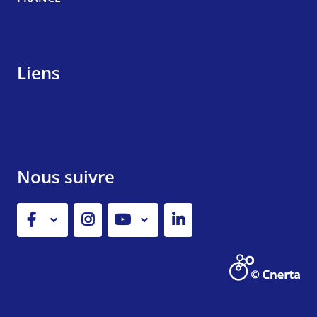
epl.valabre(at)educagri.fr
Liens
Rechercher
Actualités
Mentions légales
Nous suivre