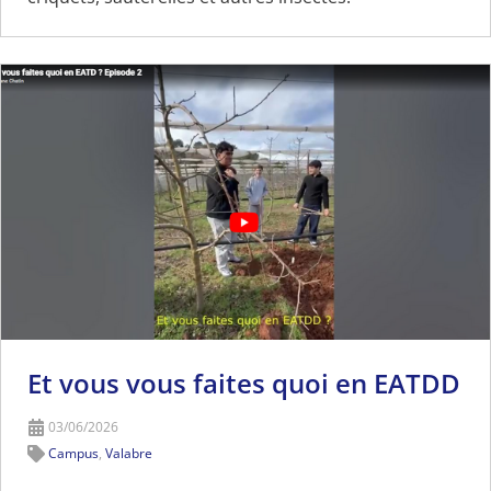
Et vous vous faites quoi en EATDD
03/06/2026
Campus
,
Valabre