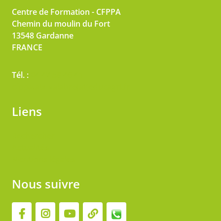
Centre de Formation - CFPPA
Chemin du moulin du Fort
13548
Gardanne
FRANCE
Tél. :
04 42 58 46 41
cfppa.aix-valabre(at)educagri.fr
Liens
Rechercher
Actualités
Mentions légales
Nous suivre